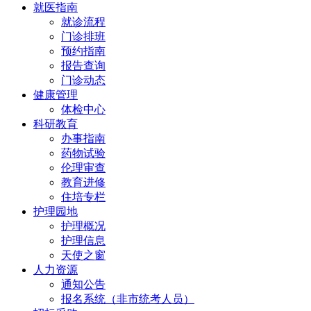
就医指南
就诊流程
门诊排班
预约指南
报告查询
门诊动态
健康管理
体检中心
科研教育
办事指南
药物试验
伦理审查
教育进修
住培专栏
护理园地
护理概况
护理信息
天使之窗
人力资源
通知公告
报名系统（非市统考人员）