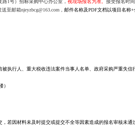
复路
1号）招标采购中心办公室，
视现场报名为准。
接受报名时间
发送
至邮箱
njeyzbcg@163.com，
邮件名称及
PDF文档以项目名称
ov.cn）列入失信被执行人、重大税收违法案件当事人名单、政府采购严
2楼）
交，若因材料未及时提交或提交不全等因素造成的报名审核未通