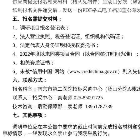
供应商提交报名相关材料（格式见附件）至汤山分院（康
纸制报名文件递交后，
发送一份
PDF格式
电子档
加盖公章
五、报名需提交材料：
1、调研项目报名登记表；
2、法人营业执照、税务登记证、组织机构代码证；
3、法定代表人身份证明和授权委托书；
4、2022年度以来同类项目合同（以合同签订时间为准）；
5、相关资质证书；
6、未被“信用中国”网站（www.creditchina.g
六、联系方式：
报名科室：南京市第二医院招标采购中心（汤山分院
A楼
联系人：招采中心：秦老师
025-85091725
技术咨询：后勤保障部：袁老师
13951787739
七、其他事项：
调研单位应在本公告中要求的截止时间前完成报名材料递
串标情形，一经发现永久禁止参与我院采购行为。