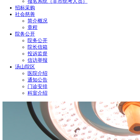
报名系统（非市统考人员）
招标采购
社会慈善
简介概况
章程
院务公开
院务公开
院长信箱
投诉监督
信访举报
汤山院区
医院介绍
通知公告
门诊安排
科室介绍