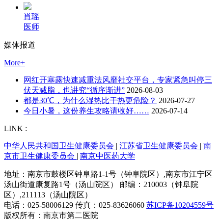
肖瑶
医师
媒体报道
More+
网红开塞露快速减重法风靡社交平台，专家紧急叫停三
伏天减脂，也讲究“循序渐进”
2026-08-03
都是30℃，为什么湿热比干热更危险？
2026-07-27
今日小暑，这份养生攻略请收好……
2026-07-14
LINK :
中华人民共和国卫生健康委员会
|
江苏省卫生健康委员会
|
南
京市卫生健康委员会
|
南京中医药大学
地址：南京市鼓楼区钟阜路1-1号（钟阜院区）,南京市江宁区
汤山街道康复路1号（汤山院区） 邮编：210003（钟阜院
区）,211113（汤山院区）
电话：025-58006129 传真：025-83626060
苏ICP备10204559号
版权所有：南京市第二医院